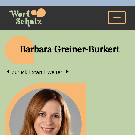
Barbara Grei­ner-Bur­kert
Zurück
|
Start
|
Weiter