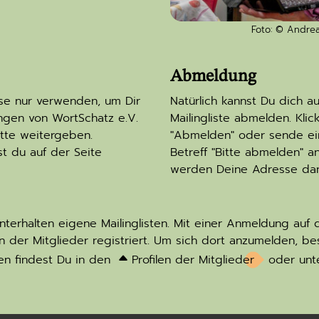
Foto: © Andrea
Abmeldung
se nur verwenden, um Dir
Natürlich kannst Du dich a
ungen von WortSchatz e.V.
Mailingliste abmelden. Kli
itte weitergeben.
"Abmelden" oder sende ein
st du auf der Seite
Betreff "Bitte abmelden" a
werden Deine Adresse dann
nterhalten eigene Mailinglisten. Mit einer Anmeldung auf d
ten der Mitglieder registriert. Um sich dort anzumelden, 
sen findest Du in den
Profilen der Mitglieder
oder unte