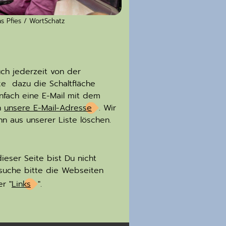
s Pfies / WortSchatz
uch jederzeit von der
cke dazu die Schaltfläche
fach eine E-Mail mit dem
n
unsere E-Mail-Adresse
. Wir
 aus unserer Liste löschen.
ieser Seite bist Du nicht
besuche bitte die Webseiten
r "
Links
".